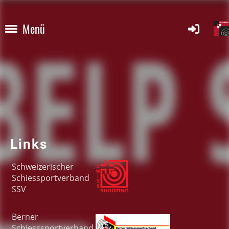
Menü
Links
Schwe
izerischer
Schiessportverband
SSV
Berner
Schiesssportverband