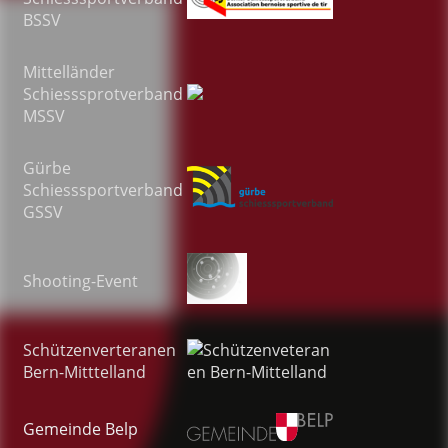
BSSV
Mittelländer
Schiesssprotverband
MSSV
Gürbe
Schiesssportverband
GSSV
Shooting-Event
Schützenverteranen
Bern-Mitttelland
Gemeinde Belp