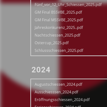
Fünf_vor_12_Uhr_Schiessen_2025.pdf
GM Final BSSVBE_2025.pdf
GM Final MSSVBE_2025.pdf
Jahreskonkurenz_2025..pdf
Nachtschiessen_2025.pdf
Ostercup_2025.pdf
Schlussschiessen_2025.pdf
2024
Augustschiessen_2024.pdf
Ausschiesssen_2024.pdf
Eröffnungsschiessen_2024.pdf